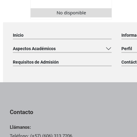
No disponible
Inicio
Informa
Aspectos Académicos
Perfil
Requisitos de Admisión
Contác
Pie de página con información de contacto, redes sociales y dat
Contacto
Llámanos:
Teléfono: (+57) (606) 313 7206