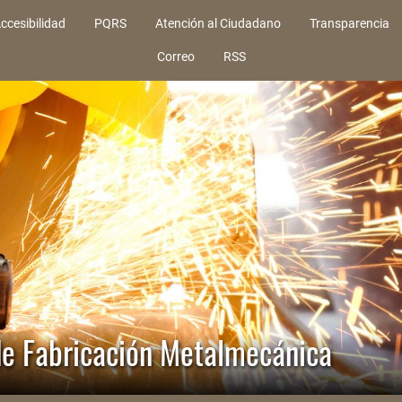
ccesibilidad
PQRS
Atención al Ciudadano
Transparencia
Correo
RSS
de Fabricación Metalmecánica