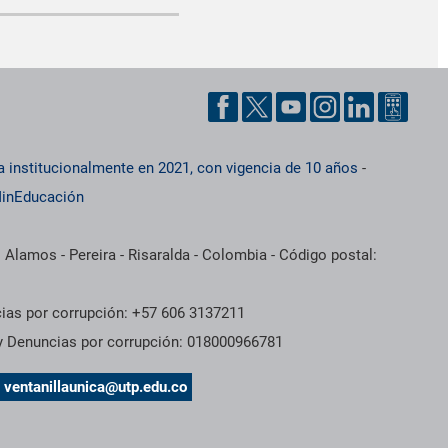
a institucionalmente en 2021, con vigencia de 10 años
-
inEducación
 Alamos - Pereira - Risaralda - Colombia - Código postal:
cias por corrupción: +57 606 3137211
 y Denuncias por corrupción: 018000966781
s
ventanillaunica@utp.edu.co