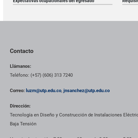
Expectativas ocupacionales del egresado
Requisi
Pie de página con información de contacto, redes sociales y dat
Contacto
Llámanos:
Teléfono: (+57) (606) 313 7240
Correo:
luzm@utp.edu.co
,
jnsanchez@utp.edu.co
Dirección:
Tecnología en Diseño y Construcción de Instalaciones Eléctri
Baja Tensión