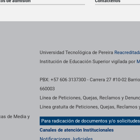
tos de admisión
Contáctenos
os institucionales
Información institucional
Universidad Tecnológica de Pereira
Reacreditad
Institución de Educación Superior vigilada por
M
PBX: +57 606 3137300 - Carrera 27 #10-02 Barrio
660003
Línea de Peticiones, Quejas, Reclamos y Denun
Línea gratuita de Peticiones, Quejas, Reclamos
cas de Media y
Para radicación de documentos y/o solicitude
Canales de atención Institucionales
Notificaciones Judiciales