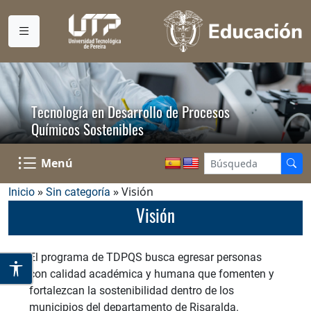
Tecnología en Desarrollo de Procesos
Químicos Sostenibles
Menú
»
» Visión
Inicio
Sin categoría
Visión
El programa de TDPQS busca egresar personas
con calidad académica y humana que fomenten y
fortalezcan la sostenibilidad dentro de los
municipios del departamento de Risaralda.