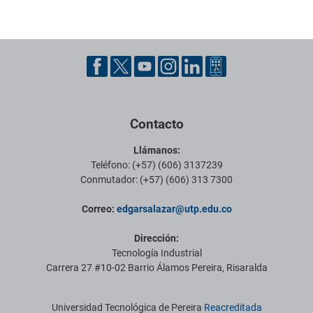
Pie de página con información de contacto, redes sociales y datos ins
Contacto
Llámanos:
Teléfono: (+57) (606) 3137239
Conmutador: (+57) (606) 313 7300
Correo:
edgarsalazar@utp.edu.co
Dirección:
Tecnología Industrial
Carrera 27 #10-02 Barrio Álamos Pereira, Risaralda
Información institucional
Universidad Tecnológica de Pereira
Reacreditada