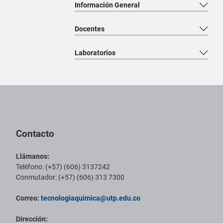
Información General
Docentes
Laboratorios
Pie de página con información de contacto, redes sociales y datos ins
Contacto
Llámanos:
Teléfono: (+57) (606) 3137242
Conmutador: (+57) (606) 313 7300
Correo:
tecnologiaquimica@utp.edu.co
Dirección: