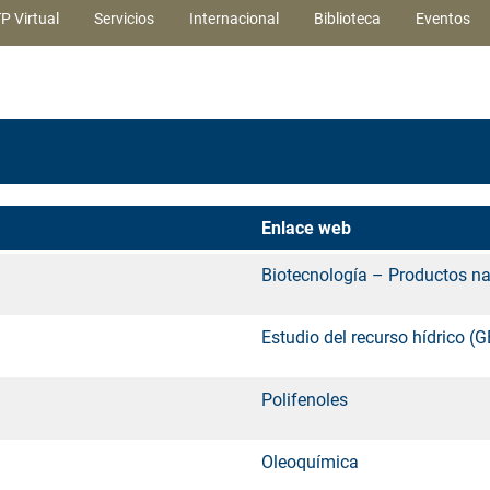
P Virtual
Servicios
Internacional
Biblioteca
Eventos
Enlace web
Biotecnología – Productos na
Estudio del recurso hídrico (
Polifenoles
Oleoquímica