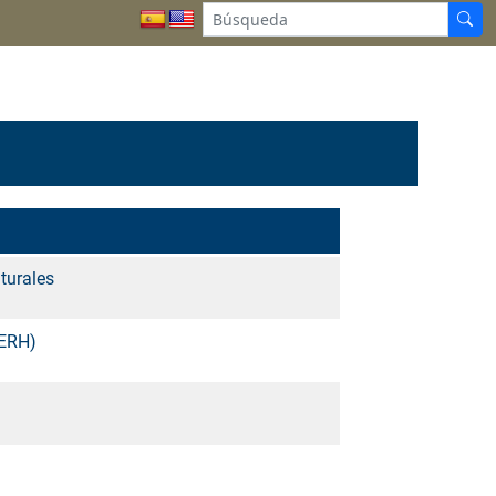
turales
GERH)