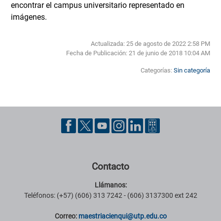
encontrar el campus universitario representado en
imágenes.
Actualizada: 25 de agosto de 2022 2:58 PM
Fecha de Publicación:
21 de junio de 2018 10:04 AM
Categorías:
Sin categoría
Pie de página con información de contacto, redes sociales y datos ins
Contacto
Llámanos:
Teléfonos: (+57) (606) 313 7242 - (606) 3137300 ext 242
Correo:
maestriacienqui@utp.edu.co