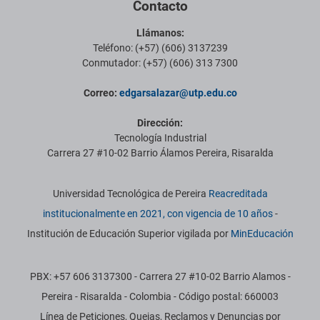
Contacto
Llámanos:
Teléfono: (+57) (606) 3137239
Conmutador: (+57) (606) 313 7300
Correo:
edgarsalazar@utp.edu.co
Dirección:
Tecnología Industrial
Carrera 27 #10-02 Barrio Álamos Pereira, Risaralda
Información institucional
Universidad Tecnológica de Pereira
Reacreditada
institucionalmente en 2021, con vigencia de 10 años
-
Institución de Educación Superior vigilada por
MinEducación
PBX: +57 606 3137300 - Carrera 27 #10-02 Barrio Alamos -
Pereira - Risaralda - Colombia - Código postal: 660003
Línea de Peticiones, Quejas, Reclamos y Denuncias por