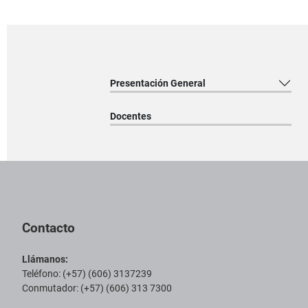
Presentación General
Docentes
Pie de página con información de contacto, redes sociales y datos ins
Contacto
Llámanos:
Teléfono: (+57) (606) 3137239
Conmutador: (+57) (606) 313 7300