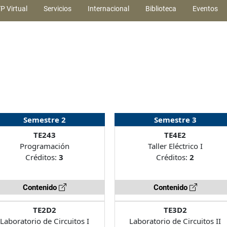
P Virtual
Servicios
Internacional
Biblioteca
Eventos
Semestre 2
Semestre 3
TE243
TE4E2
Programación
Taller Eléctrico I
Créditos:
3
Créditos:
2
Contenido
Contenido
TE2D2
TE3D2
Laboratorio de Circuitos I
Laboratorio de Circuitos II